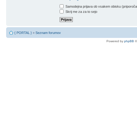
Samodejna prijava ob vsakem obisku (priporoč
Skrij me za za to sejo
{ PORTAL }
»
Seznam forumov
Powered by
phpBB
©