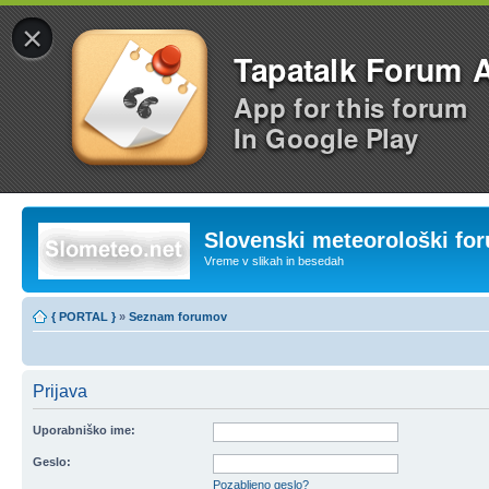
×
Tapatalk Forum 
App for this forum
In Google Play
Slovenski meteorološki fo
Vreme v slikah in besedah
{ PORTAL }
»
Seznam forumov
Prijava
Uporabniško ime:
Geslo:
Pozabljeno geslo?