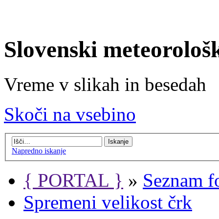
Slovenski meteorološ
Vreme v slikah in besedah
Skoči na vsebino
Napredno iskanje
{ PORTAL }
»
Seznam f
Spremeni velikost črk