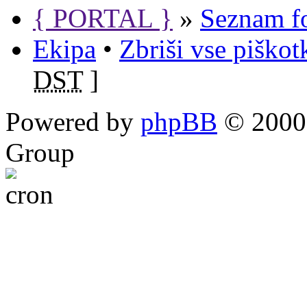
{ PORTAL }
»
Seznam f
Ekipa
•
Zbriši vse piško
DST
]
Powered by
phpBB
© 2000,
Group