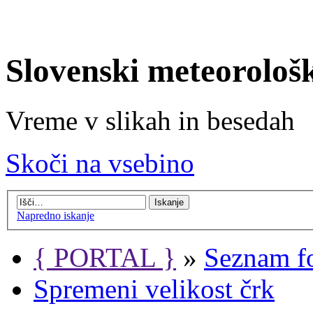
Slovenski meteorološ
Vreme v slikah in besedah
Skoči na vsebino
Napredno iskanje
{ PORTAL }
»
Seznam f
Spremeni velikost črk