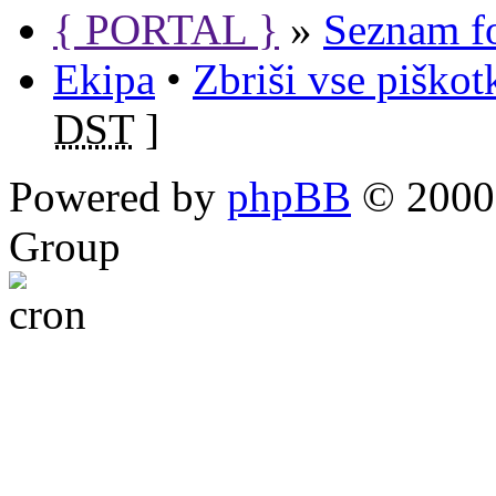
{ PORTAL }
»
Seznam f
Ekipa
•
Zbriši vse piško
DST
]
Powered by
phpBB
© 2000,
Group