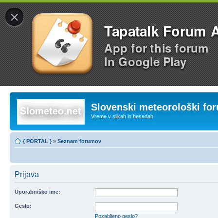
×
Tapatalk Forum 
App for this forum
In Google Play
Slovenski meteorološki fo
Vreme v slikah in besedah
{ PORTAL }
»
Seznam forumov
Prijava
Uporabniško ime:
Geslo:
Pozabljeno geslo?