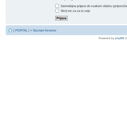
Samodejna prijava ob vsakem obisku (priporoč
Skrij me za za to sejo
{ PORTAL }
»
Seznam forumov
Powered by
phpBB
©