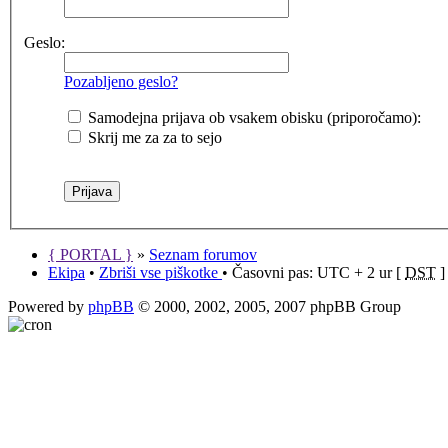
Geslo:
Pozabljeno geslo?
Samodejna prijava ob vsakem obisku (priporočamo):
Skrij me za za to sejo
{ PORTAL }
»
Seznam forumov
Ekipa
•
Zbriši vse piškotke
• Časovni pas: UTC + 2 ur [
DST
]
Powered by
phpBB
© 2000, 2002, 2005, 2007 phpBB Group