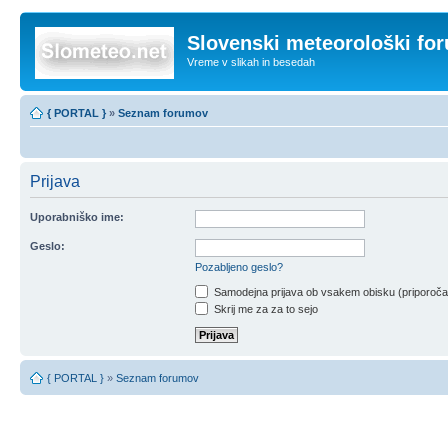
Slovenski meteorološki fo
Vreme v slikah in besedah
{ PORTAL }
»
Seznam forumov
Prijava
Uporabniško ime:
Geslo:
Pozabljeno geslo?
Samodejna prijava ob vsakem obisku (priporoč
Skrij me za za to sejo
{ PORTAL }
»
Seznam forumov