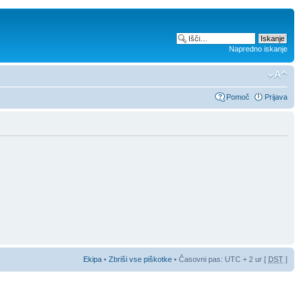
Napredno iskanje
Pomoč
Prijava
Ekipa
•
Zbriši vse piškotke
• Časovni pas: UTC + 2 ur [
DST
]