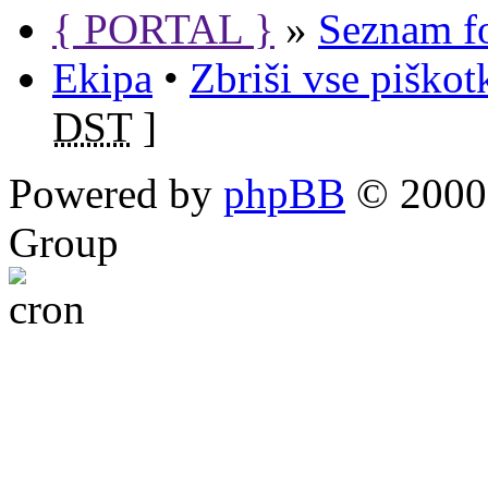
{ PORTAL }
»
Seznam f
Ekipa
•
Zbriši vse piško
DST
]
Powered by
phpBB
© 2000,
Group