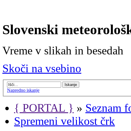
Slovenski meteorološ
Vreme v slikah in besedah
Skoči na vsebino
Napredno iskanje
{ PORTAL }
»
Seznam f
Spremeni velikost črk