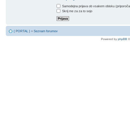
Samodejna prijava ob vsakem obisku (priporoč
Skrij me za za to sejo
{ PORTAL }
»
Seznam forumov
Powered by
phpBB
©