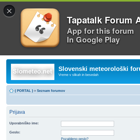
×
Tapatalk Forum 
App for this forum
In Google Play
Slovenski meteorološki fo
Vreme v slikah in besedah
{ PORTAL }
»
Seznam forumov
Prijava
Uporabniško ime:
Geslo:
Pozabljeno geslo?