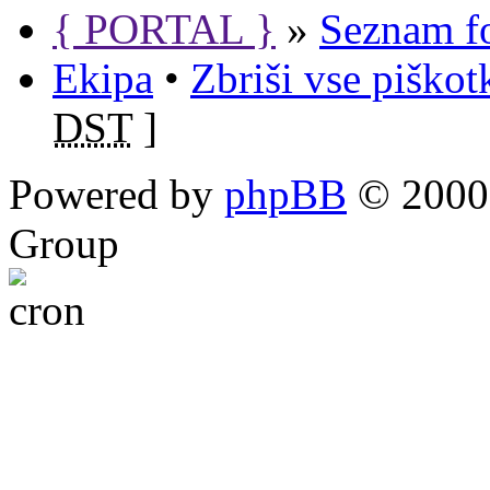
{ PORTAL }
»
Seznam f
Ekipa
•
Zbriši vse piško
DST
]
Powered by
phpBB
© 2000,
Group