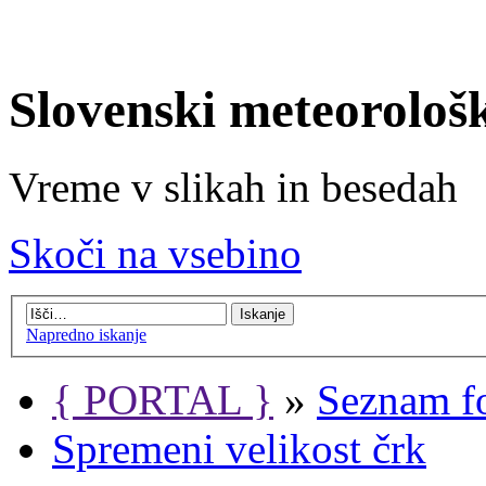
Slovenski meteorološ
Vreme v slikah in besedah
Skoči na vsebino
Napredno iskanje
{ PORTAL }
»
Seznam f
Spremeni velikost črk