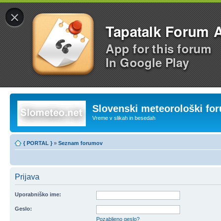
×
Tapatalk Forum 
App for this forum
In Google Play
Slovenski meteorološki fo
Vreme v slikah in besedah
{ PORTAL }
»
Seznam forumov
Prijava
Uporabniško ime:
Geslo:
Pozabljeno geslo?