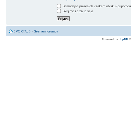
Samodejna prijava ob vsakem obisku (priporoč
Skrij me za za to sejo
{ PORTAL }
»
Seznam forumov
Powered by
phpBB
©