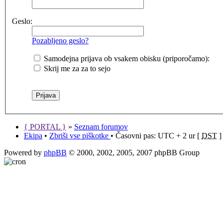
Geslo:
Pozabljeno geslo?
Samodejna prijava ob vsakem obisku (priporočamo):
Skrij me za za to sejo
{ PORTAL }
»
Seznam forumov
Ekipa
•
Zbriši vse piškotke
• Časovni pas: UTC + 2 ur [
DST
]
Powered by
phpBB
© 2000, 2002, 2005, 2007 phpBB Group