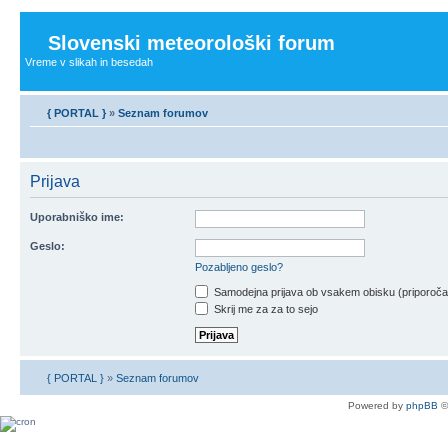
Slovenski meteorološki forum
Vreme v slikah in besedah
{ PORTAL }
»
Seznam forumov
Prijava
Uporabniško ime:
Geslo:
Pozabljeno geslo?
Samodejna prijava ob vsakem obisku (priporoč
Skrij me za za to sejo
{ PORTAL }
»
Seznam forumov
Powered by
phpBB
©