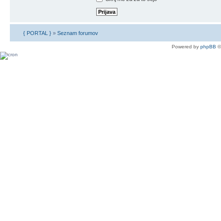
{ PORTAL }
»
Seznam forumov
Powered by
phpBB
©