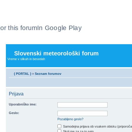
or this forum
In Google Play
Slovenski meteorološki forum
Vreme v slikah in besedah
{ PORTAL }
»
Seznam forumov
Prijava
Uporabniško ime:
Geslo:
Pozabljeno geslo?
Samodejna prijava ob vsakem obisku (priporoč
Skrij me za za to sejo