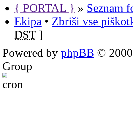
{ PORTAL }
»
Seznam f
Ekipa
•
Zbriši vse piško
DST
]
Powered by
phpBB
© 2000,
Group