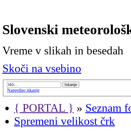
Slovenski meteorološ
Vreme v slikah in besedah
Skoči na vsebino
Napredno iskanje
{ PORTAL }
»
Seznam f
Spremeni velikost črk