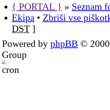
{ PORTAL }
»
Seznam f
Ekipa
•
Zbriši vse piško
DST
]
Powered by
phpBB
© 2000,
Group