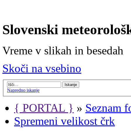
Slovenski meteorološ
Vreme v slikah in besedah
Skoči na vsebino
Napredno iskanje
{ PORTAL }
»
Seznam f
Spremeni velikost črk