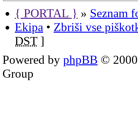
{ PORTAL }
»
Seznam f
Ekipa
•
Zbriši vse piško
DST
]
Powered by
phpBB
© 2000,
Group