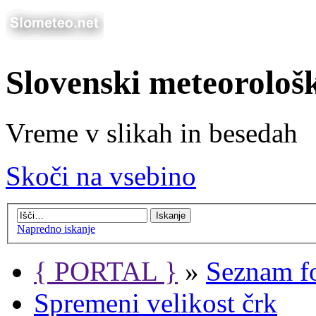
Slovenski meteorološ
Vreme v slikah in besedah
Skoči na vsebino
Napredno iskanje
{ PORTAL }
»
Seznam f
Spremeni velikost črk