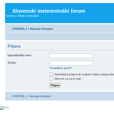
Slovenski meteorološki forum
Vreme v slikah in besedah
{ PORTAL }
»
Seznam forumov
Prijava
Uporabniško ime:
Geslo:
Pozabljeno geslo?
Samodejna prijava ob vsakem obisku (priporoč
Skrij me za za to sejo
{ PORTAL }
»
Seznam forumov