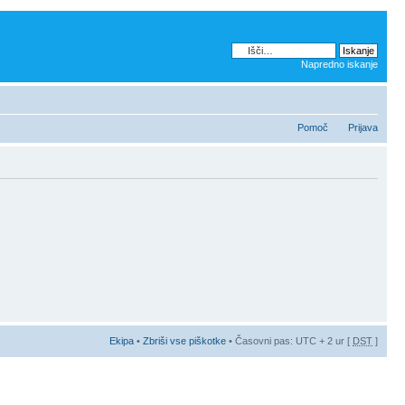
Napredno iskanje
Pomoč
Prijava
Ekipa
•
Zbriši vse piškotke
• Časovni pas: UTC + 2 ur [
DST
]