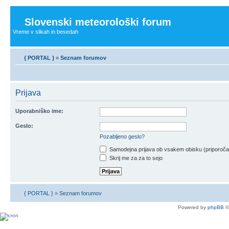
Slovenski meteorološki forum
Vreme v slikah in besedah
{ PORTAL }
»
Seznam forumov
Prijava
Uporabniško ime:
Geslo:
Pozabljeno geslo?
Samodejna prijava ob vsakem obisku (priporoč
Skrij me za za to sejo
{ PORTAL }
»
Seznam forumov
Powered by
phpBB
©