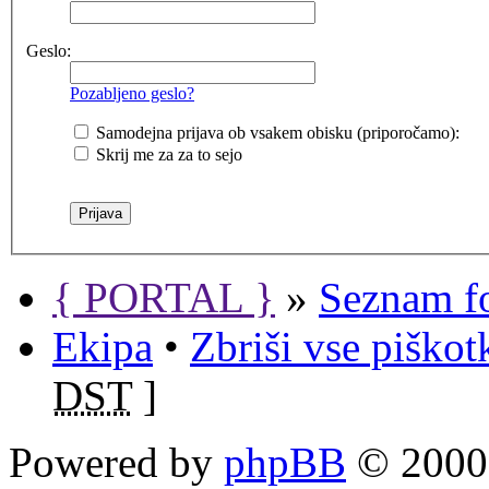
Geslo:
Pozabljeno geslo?
Samodejna prijava ob vsakem obisku (priporočamo):
Skrij me za za to sejo
{ PORTAL }
»
Seznam f
Ekipa
•
Zbriši vse piško
DST
]
Powered by
phpBB
© 2000,