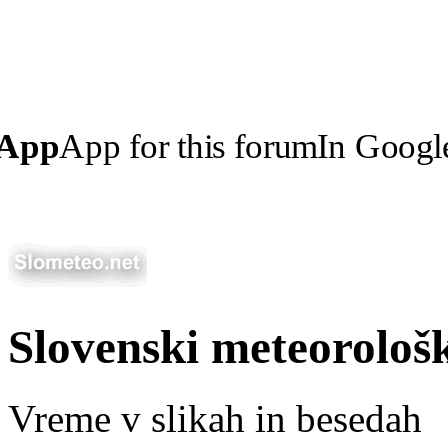
 App
App for this forum
In Googl
Slovenski meteorološ
Vreme v slikah in besedah