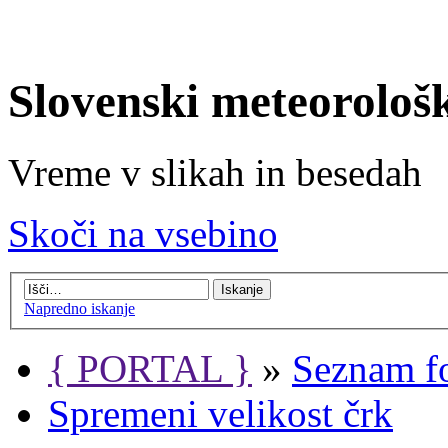
Slovenski meteorološ
Vreme v slikah in besedah
Skoči na vsebino
Napredno iskanje
{ PORTAL }
»
Seznam f
Spremeni velikost črk