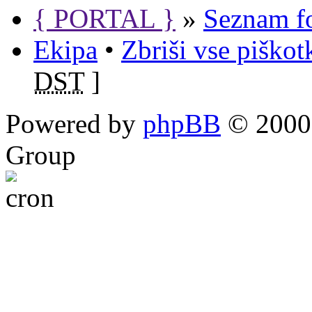
{ PORTAL }
»
Seznam f
Ekipa
•
Zbriši vse piško
DST
]
Powered by
phpBB
© 2000,
Group