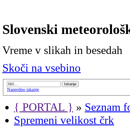
Slovenski meteorološ
Vreme v slikah in besedah
Skoči na vsebino
Napredno iskanje
{ PORTAL }
»
Seznam f
Spremeni velikost črk