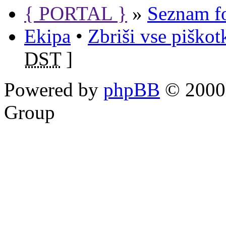
{ PORTAL }
»
Seznam f
Ekipa
•
Zbriši vse piško
DST
]
Powered by
phpBB
© 2000,
Group