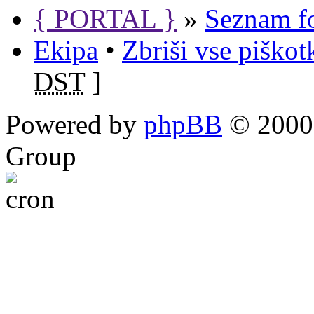
{ PORTAL }
»
Seznam f
Ekipa
•
Zbriši vse piško
DST
]
Powered by
phpBB
© 2000,
Group