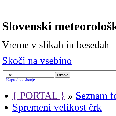
Slovenski meteorološ
Vreme v slikah in besedah
Skoči na vsebino
Napredno iskanje
{ PORTAL }
»
Seznam f
Spremeni velikost črk