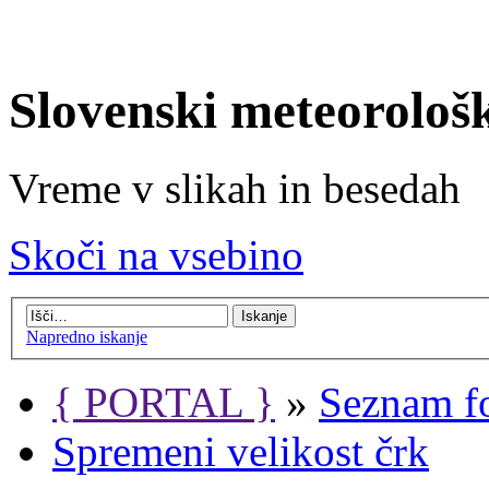
Slovenski meteorološ
Vreme v slikah in besedah
Skoči na vsebino
Napredno iskanje
{ PORTAL }
»
Seznam f
Spremeni velikost črk