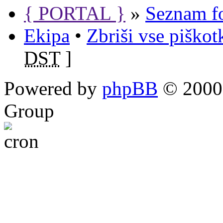
{ PORTAL }
»
Seznam f
Ekipa
•
Zbriši vse piško
DST
]
Powered by
phpBB
© 2000,
Group