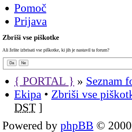
Pomoč
Prijava
Zbriši vse piškotke
Ali želite izbrisati vse piškotke, ki jih je nastavil ta forum?
{ PORTAL }
»
Seznam f
Ekipa
•
Zbriši vse piško
DST
]
Powered by
phpBB
© 2000,