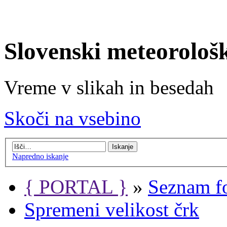
Slovenski meteorološ
Vreme v slikah in besedah
Skoči na vsebino
Napredno iskanje
{ PORTAL }
»
Seznam f
Spremeni velikost črk