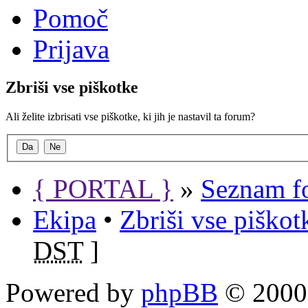
Pomoč
Prijava
Zbriši vse piškotke
Ali želite izbrisati vse piškotke, ki jih je nastavil ta forum?
{ PORTAL }
»
Seznam f
Ekipa
•
Zbriši vse piško
DST
]
Powered by
phpBB
© 2000,