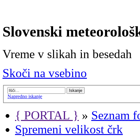
Slovenski meteorološ
Vreme v slikah in besedah
Skoči na vsebino
Napredno iskanje
{ PORTAL }
»
Seznam f
Spremeni velikost črk