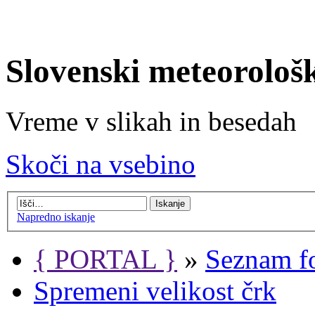
Slovenski meteorološ
Vreme v slikah in besedah
Skoči na vsebino
Napredno iskanje
{ PORTAL }
»
Seznam f
Spremeni velikost črk