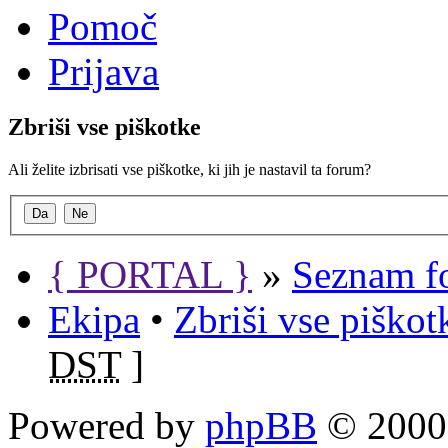
Pomoč
Prijava
Zbriši vse piškotke
Ali želite izbrisati vse piškotke, ki jih je nastavil ta forum?
{ PORTAL }
»
Seznam f
Ekipa
•
Zbriši vse piško
DST
]
Powered by
phpBB
© 2000,