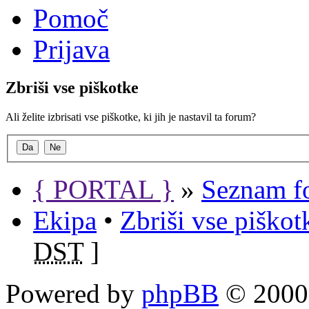
Pomoč
Prijava
Zbriši vse piškotke
Ali želite izbrisati vse piškotke, ki jih je nastavil ta forum?
{ PORTAL }
»
Seznam f
Ekipa
•
Zbriši vse piško
DST
]
Powered by
phpBB
© 2000,