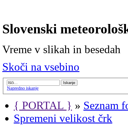
Slovenski meteorološ
Vreme v slikah in besedah
Skoči na vsebino
Napredno iskanje
{ PORTAL }
»
Seznam f
Spremeni velikost črk