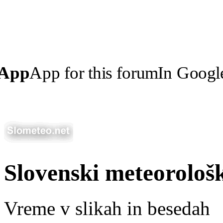
 App
App for this forum
In Googl
Slovenski meteorološ
Vreme v slikah in besedah