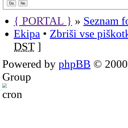
{ PORTAL }
»
Seznam f
Ekipa
•
Zbriši vse piško
DST
]
Powered by
phpBB
© 2000,
Group