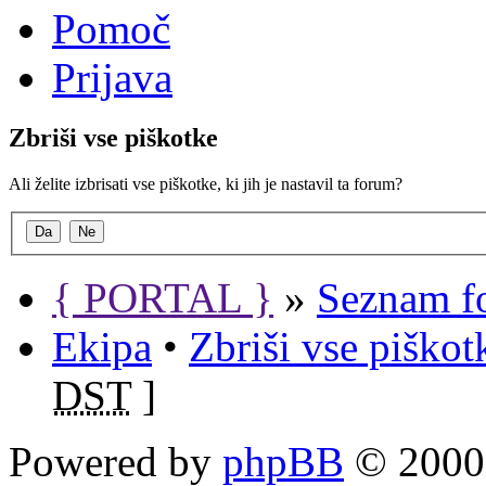
Pomoč
Prijava
Zbriši vse piškotke
Ali želite izbrisati vse piškotke, ki jih je nastavil ta forum?
{ PORTAL }
»
Seznam f
Ekipa
•
Zbriši vse piško
DST
]
Powered by
phpBB
© 2000,