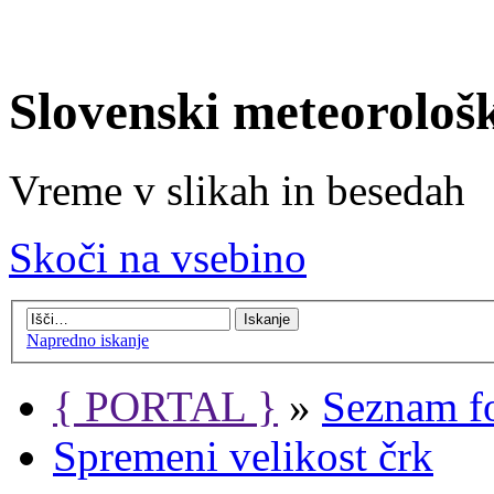
Slovenski meteorološ
Vreme v slikah in besedah
Skoči na vsebino
Napredno iskanje
{ PORTAL }
»
Seznam f
Spremeni velikost črk