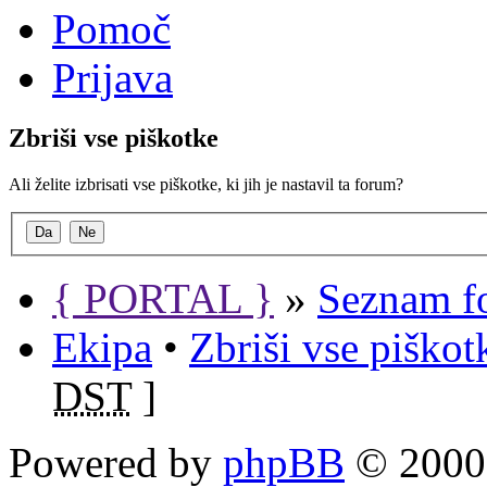
Pomoč
Prijava
Zbriši vse piškotke
Ali želite izbrisati vse piškotke, ki jih je nastavil ta forum?
{ PORTAL }
»
Seznam f
Ekipa
•
Zbriši vse piško
DST
]
Powered by
phpBB
© 2000,