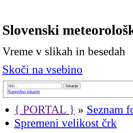
Slovenski meteorološ
Vreme v slikah in besedah
Skoči na vsebino
Napredno iskanje
{ PORTAL }
»
Seznam f
Spremeni velikost črk