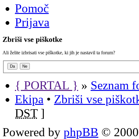
Pomoč
Prijava
Zbriši vse piškotke
Ali želite izbrisati vse piškotke, ki jih je nastavil ta forum?
{ PORTAL }
»
Seznam f
Ekipa
•
Zbriši vse piško
DST
]
Powered by
phpBB
© 2000,