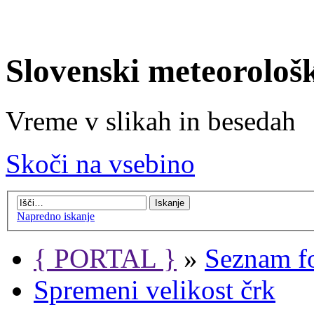
Slovenski meteorološ
Vreme v slikah in besedah
Skoči na vsebino
Napredno iskanje
{ PORTAL }
»
Seznam f
Spremeni velikost črk