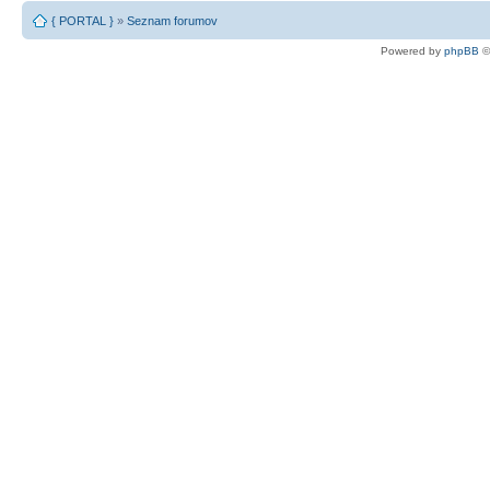
{ PORTAL }
»
Seznam forumov
Powered by
phpBB
©