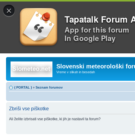
×
Tapatalk Forum 
App for this forum
In Google Play
Slovenski meteorološki fo
Vreme v slikah in besedah
{ PORTAL }
»
Seznam forumov
Zbriši vse piškotke
Ali želite izbrisati vse piškotke, ki jih je nastavil ta forum?