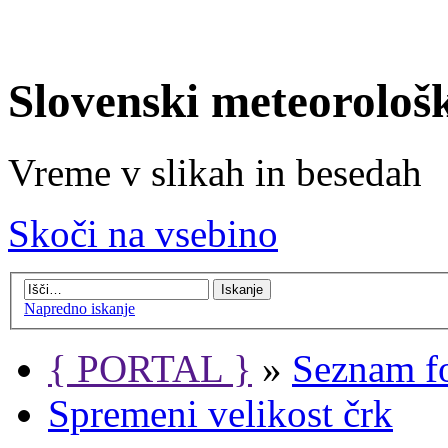
Slovenski meteorološ
Vreme v slikah in besedah
Skoči na vsebino
Napredno iskanje
{ PORTAL }
»
Seznam f
Spremeni velikost črk