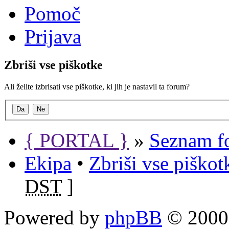
Pomoč
Prijava
Zbriši vse piškotke
Ali želite izbrisati vse piškotke, ki jih je nastavil ta forum?
{ PORTAL }
»
Seznam f
Ekipa
•
Zbriši vse piško
DST
]
Powered by
phpBB
© 2000,