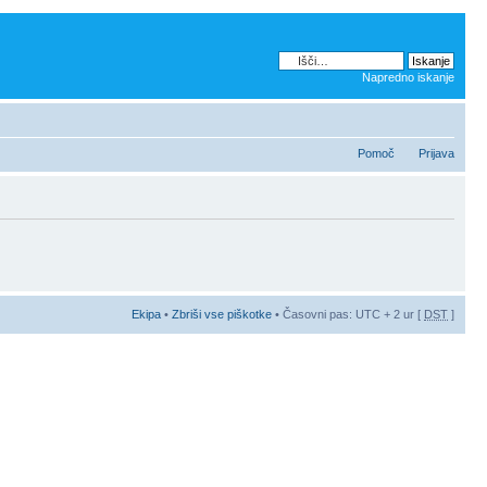
Napredno iskanje
Pomoč
Prijava
Ekipa
•
Zbriši vse piškotke
• Časovni pas: UTC + 2 ur [
DST
]