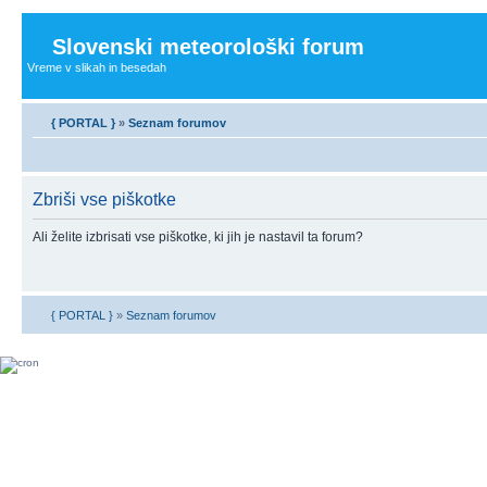
Slovenski meteorološki forum
Vreme v slikah in besedah
{ PORTAL }
»
Seznam forumov
Zbriši vse piškotke
Ali želite izbrisati vse piškotke, ki jih je nastavil ta forum?
{ PORTAL }
»
Seznam forumov