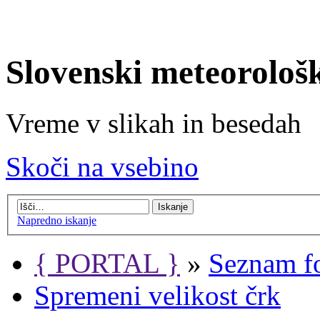
Slovenski meteorološ
Vreme v slikah in besedah
Skoči na vsebino
Napredno iskanje
{ PORTAL }
»
Seznam f
Spremeni velikost črk