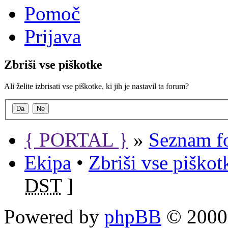
Pomoč
Prijava
Zbriši vse piškotke
Ali želite izbrisati vse piškotke, ki jih je nastavil ta forum?
{ PORTAL }
»
Seznam f
Ekipa
•
Zbriši vse piško
DST
]
Powered by
phpBB
© 2000,