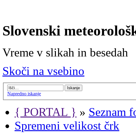
Slovenski meteorološ
Vreme v slikah in besedah
Skoči na vsebino
Napredno iskanje
{ PORTAL }
»
Seznam f
Spremeni velikost črk