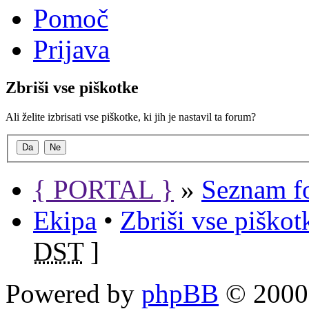
Pomoč
Prijava
Zbriši vse piškotke
Ali želite izbrisati vse piškotke, ki jih je nastavil ta forum?
{ PORTAL }
»
Seznam f
Ekipa
•
Zbriši vse piško
DST
]
Powered by
phpBB
© 2000,