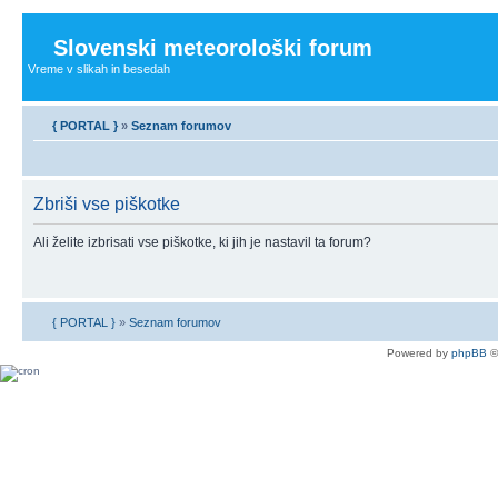
Slovenski meteorološki forum
Vreme v slikah in besedah
{ PORTAL }
»
Seznam forumov
Zbriši vse piškotke
Ali želite izbrisati vse piškotke, ki jih je nastavil ta forum?
{ PORTAL }
»
Seznam forumov
Powered by
phpBB
©