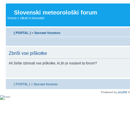
Slovenski meteorološki forum
Vreme v slikah in besedah
{ PORTAL }
»
Seznam forumov
Zbriši vse piškotke
Ali želite izbrisati vse piškotke, ki jih je nastavil ta forum?
{ PORTAL }
»
Seznam forumov
Powered by
phpBB
©