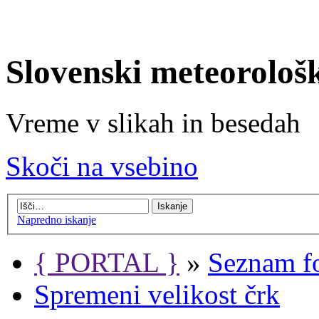
Slovenski meteorološ
Vreme v slikah in besedah
Skoči na vsebino
Napredno iskanje
{ PORTAL }
»
Seznam f
Spremeni velikost črk