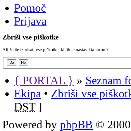
Pomoč
Prijava
Zbriši vse piškotke
Ali želite izbrisati vse piškotke, ki jih je nastavil ta forum?
{ PORTAL }
»
Seznam f
Ekipa
•
Zbriši vse piško
DST
]
Powered by
phpBB
© 2000,