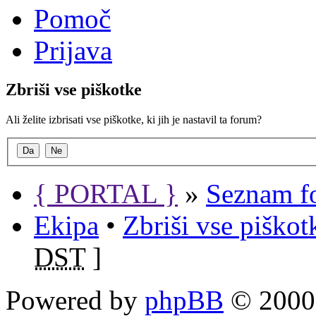
Pomoč
Prijava
Zbriši vse piškotke
Ali želite izbrisati vse piškotke, ki jih je nastavil ta forum?
{ PORTAL }
»
Seznam f
Ekipa
•
Zbriši vse piško
DST
]
Powered by
phpBB
© 2000,