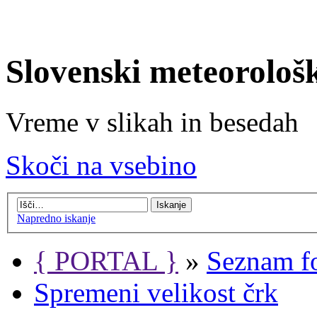
Slovenski meteorološ
Vreme v slikah in besedah
Skoči na vsebino
Napredno iskanje
{ PORTAL }
»
Seznam f
Spremeni velikost črk