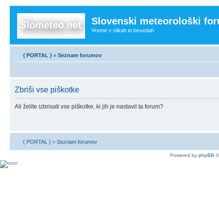
Slovenski meteorološki fo
Vreme v slikah in besedah
{ PORTAL }
»
Seznam forumov
Zbriši vse piškotke
Ali želite izbrisati vse piškotke, ki jih je nastavil ta forum?
{ PORTAL }
»
Seznam forumov
Powered by
phpBB
©