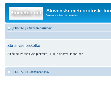
Slovenski meteorološki fo
Vreme v slikah in besedah
{ PORTAL }
»
Seznam forumov
Zbriši vse piškotke
Ali želite izbrisati vse piškotke, ki jih je nastavil ta forum?
{ PORTAL }
»
Seznam forumov