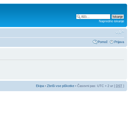
Napredno iskanje
Pomoč
Prijava
Ekipa
•
Zbriši vse piškotke
• Časovni pas: UTC + 2 ur [
DST
]