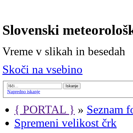
Slovenski meteorološ
Vreme v slikah in besedah
Skoči na vsebino
Napredno iskanje
{ PORTAL }
»
Seznam f
Spremeni velikost črk