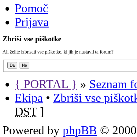
Pomoč
Prijava
Zbriši vse piškotke
Ali želite izbrisati vse piškotke, ki jih je nastavil ta forum?
{ PORTAL }
»
Seznam f
Ekipa
•
Zbriši vse piško
DST
]
Powered by
phpBB
© 2000,