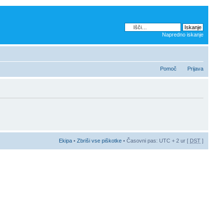
Napredno iskanje
Pomoč
Prijava
Ekipa
•
Zbriši vse piškotke
• Časovni pas: UTC + 2 ur [
DST
]