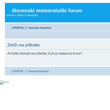
Slovenski meteorološki forum
Vreme v slikah in besedah
{ PORTAL }
»
Seznam forumov
Zbriši vse piškotke
Ali želite izbrisati vse piškotke, ki jih je nastavil ta forum?
{ PORTAL }
»
Seznam forumov