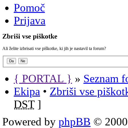
Pomoč
Prijava
Zbriši vse piškotke
Ali želite izbrisati vse piškotke, ki jih je nastavil ta forum?
{ PORTAL }
»
Seznam f
Ekipa
•
Zbriši vse piško
DST
]
Powered by
phpBB
© 2000,