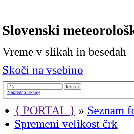
Slovenski meteorološ
Vreme v slikah in besedah
Skoči na vsebino
Napredno iskanje
{ PORTAL }
»
Seznam f
Spremeni velikost črk