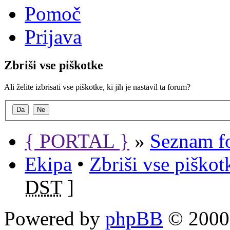
Pomoč
Prijava
Zbriši vse piškotke
Ali želite izbrisati vse piškotke, ki jih je nastavil ta forum?
{ PORTAL }
»
Seznam f
Ekipa
•
Zbriši vse piško
DST
]
Powered by
phpBB
© 2000,