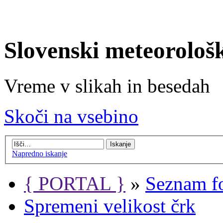
Slovenski meteorološ
Vreme v slikah in besedah
Skoči na vsebino
Napredno iskanje
{ PORTAL }
»
Seznam f
Spremeni velikost črk