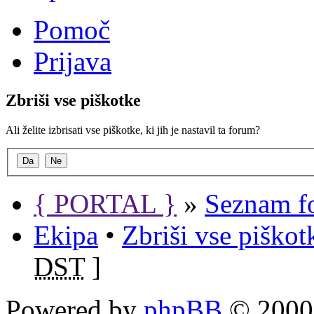
Pomoč
Prijava
Zbriši vse piškotke
Ali želite izbrisati vse piškotke, ki jih je nastavil ta forum?
{ PORTAL }
»
Seznam f
Ekipa
•
Zbriši vse piško
DST
]
Powered by
phpBB
© 2000,