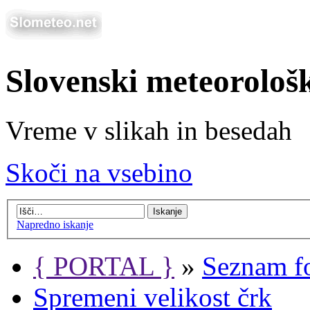
Slovenski meteorološ
Vreme v slikah in besedah
Skoči na vsebino
Napredno iskanje
{ PORTAL }
»
Seznam f
Spremeni velikost črk