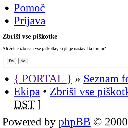
Pomoč
Prijava
Zbriši vse piškotke
Ali želite izbrisati vse piškotke, ki jih je nastavil ta forum?
{ PORTAL }
»
Seznam f
Ekipa
•
Zbriši vse piško
DST
]
Powered by
phpBB
© 2000,