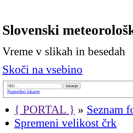
Slovenski meteorološ
Vreme v slikah in besedah
Skoči na vsebino
Napredno iskanje
{ PORTAL }
»
Seznam f
Spremeni velikost črk