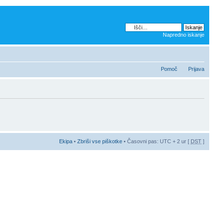
Napredno iskanje
Pomoč
Prijava
Ekipa
•
Zbriši vse piškotke
• Časovni pas: UTC + 2 ur [
DST
]