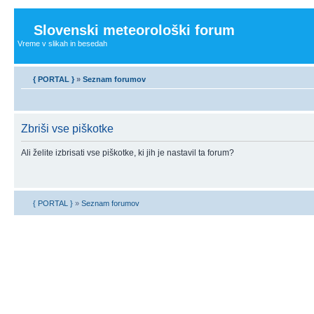
Slovenski meteorološki forum
Vreme v slikah in besedah
{ PORTAL }
»
Seznam forumov
Zbriši vse piškotke
Ali želite izbrisati vse piškotke, ki jih je nastavil ta forum?
{ PORTAL }
»
Seznam forumov