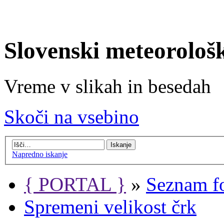
Slovenski meteorološ
Vreme v slikah in besedah
Skoči na vsebino
Napredno iskanje
{ PORTAL }
»
Seznam f
Spremeni velikost črk