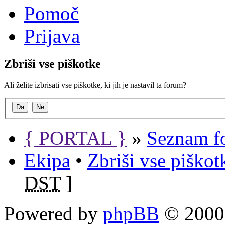
Pomoč
Prijava
Zbriši vse piškotke
Ali želite izbrisati vse piškotke, ki jih je nastavil ta forum?
{ PORTAL }
»
Seznam f
Ekipa
•
Zbriši vse piško
DST
]
Powered by
phpBB
© 2000,